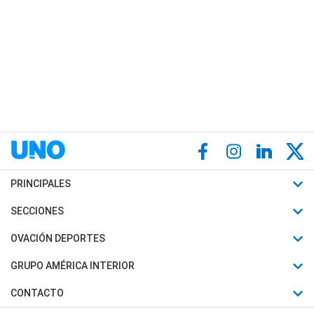
PRINCIPALES
Últimas Noticias
SECCIONES
Política
Horóscopo
OVACIÓN DEPORTES
Sociedad
Motores
Fútbol
GRUPO AMÉRICA INTERIOR
Policiales
Recetas
Mundial
Canal 7 en Vivo
CONTACTO
Judiciales
Trucos caseros
Automovilismo