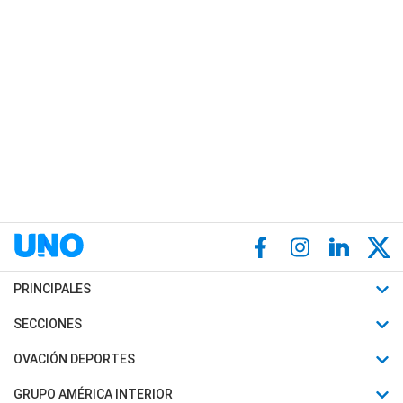
PRINCIPALES
Últimas Noticias
SECCIONES
Política
Horóscopo
OVACIÓN DEPORTES
Sociedad
Motores
Fútbol
GRUPO AMÉRICA INTERIOR