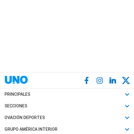
PRINCIPALES
Últimas Noticias
SECCIONES
Política
Horóscopo
OVACIÓN DEPORTES
Sociedad
Motores
Fútbol
GRUPO AMÉRICA INTERIOR