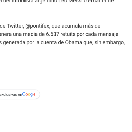
 del futbolista argentino Leo Messi o el cantante
 de Twitter, @pontifex, que acumula más de
genera una media de 6.637 retuits por cada mensaje
ts generada por la cuenta de Obama que, sin embargo,
exclusivas en