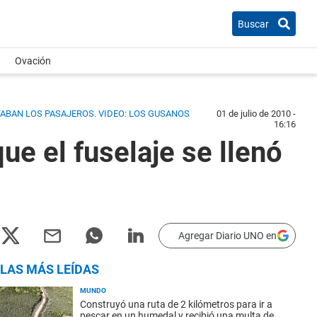
Buscar
Ovación
TABAN LOS PASAJEROS.
VIDEO: LOS GUSANOS
01 de julio de 2010 -
16:16
ue el fuselaje se llenó
Agregar Diario UNO en
LAS MÁS LEÍDAS
MUNDO
Construyó una ruta de 2 kilómetros para ir a
pescar en un humedal y recibió una multa de