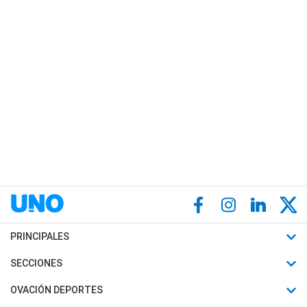
PRINCIPALES
Últimas Noticias
SECCIONES
Política
Horóscopo
OVACIÓN DEPORTES
Sociedad