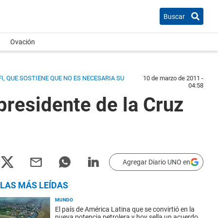
Buscar
Ovación
I, QUE SOSTIENE QUE NO ES NECESARIA SU
10 de marzo de 2011 -
04:58
 presidente de la Cruz
Agregar Diario UNO en
LAS MÁS LEÍDAS
MUNDO
El país de América Latina que se convirtió en la
nueva potencia petrolera y hoy sella un acuerdo