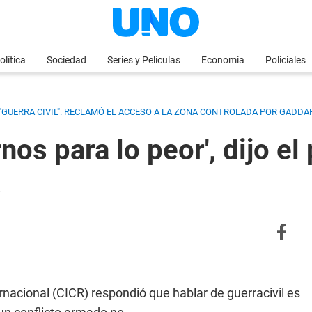
olítica
Sociedad
Series y Películas
Economia
Policiales
"GUERRA CIVIL". RECLAMÓ EL ACCESO A LA ZONA CONTROLADA POR GADDAF
os para lo peor', dijo el
a
rnacional (CICR) respondió que hablar de guerracivil es