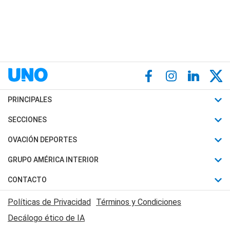
PRINCIPALES
Últimas Noticias
SECCIONES
Política
Horóscopo
OVACIÓN DEPORTES
Sociedad
Motores
Fútbol
GRUPO AMÉRICA INTERIOR
Policiales
Recetas
Mundial
Canal 7 en Vivo
CONTACTO
Judiciales
Trucos caseros
Automovilismo
Radio Nihuil
Acerca de Nosotros
Economia
Políticas de Privacidad
Términos y Condiciones
Series y Películas
Rugby
FM UNA
Contactanos
Decálogo ético de IA
Edictos y Solicitadas
Tenis
Radio Brava