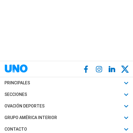
PRINCIPALES
Últimas Noticias
SECCIONES
Política
Horóscopo
OVACIÓN DEPORTES
Sociedad
Motores
Fútbol
GRUPO AMÉRICA INTERIOR
Policiales
Recetas
Mundial
Canal 7 en Vivo
CONTACTO
Judiciales