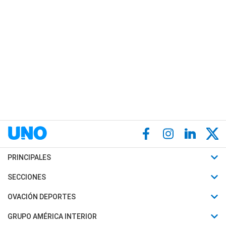
PRINCIPALES
Últimas Noticias
SECCIONES
Política
Horóscopo
OVACIÓN DEPORTES
Sociedad
Motores
Fútbol
GRUPO AMÉRICA INTERIOR
Policiales