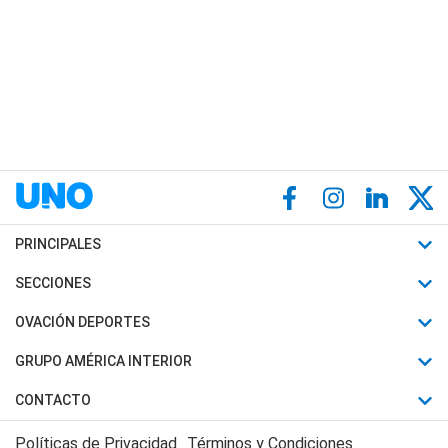
PRINCIPALES
Últimas Noticias
SECCIONES
Política
Horóscopo
OVACIÓN DEPORTES
Sociedad
Motores
Fútbol
GRUPO AMÉRICA INTERIOR
Policiales
Recetas
Mundial
Canal 7 en Vivo
CONTACTO
Judiciales
Trucos caseros
Automovilismo
Radio Nihuil
Acerca de Nosotros
Economia
Políticas de Privacidad
Términos y Condiciones