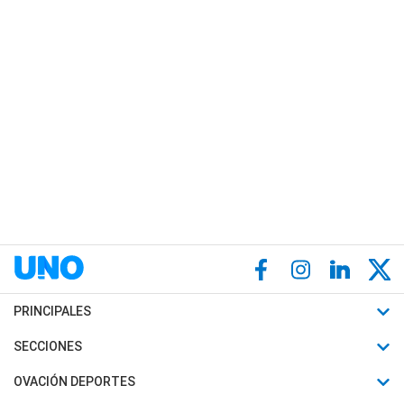
PRINCIPALES
Últimas Noticias
SECCIONES
Política
Horóscopo
OVACIÓN DEPORTES
Sociedad