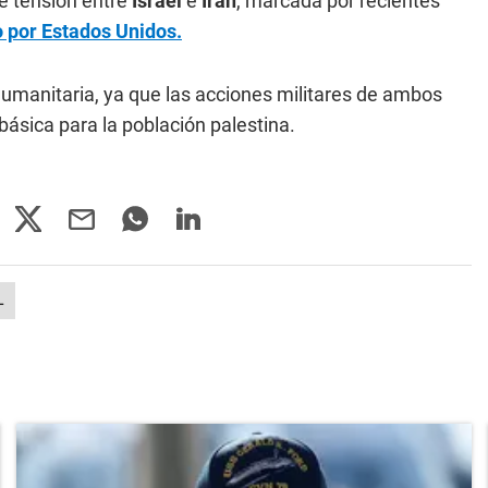
e tensión entre
Israel
e
Irán
, marcada por recientes
o por Estados Unidos.
humanitaria, ya que las acciones militares de ambos
ásica para la población palestina.
L