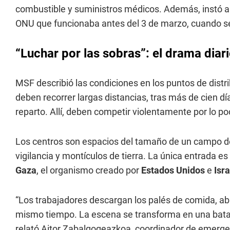
combustible y suministros médicos. Además, instó a 
ONU que funcionaba antes del 3 de marzo, cuando se i
“Luchar por las sobras”: el drama diar
MSF describió las condiciones en los puntos de dis
deben recorrer largas distancias, tras más de cien dí
reparto. Allí, deben competir violentamente por lo p
Los centros son espacios del tamaño de un campo de
vigilancia y montículos de tierra. La única entrada es
Gaza
, el organismo creado por
Estados Unidos
e
Isra
“Los trabajadores descargan los palés de comida, abr
mismo tiempo. La escena se transforma en una batall
relató Aitor Zabalgogeazkoa, coordinador de emerg