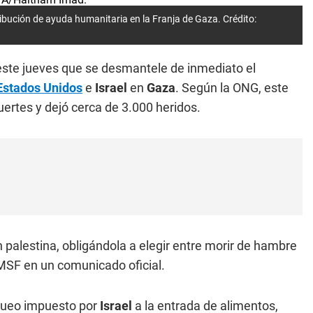
ibución de ayuda humanitaria en la Franja de Gaza. Crédito:
este jueves que se desmantele de inmediato el
Estados Unidos
e
Israel
en
Gaza
. Según la ONG, este
ertes y dejó cerca de 3.000 heridos.
palestina, obligándola a elegir entre morir de hambre
 MSF en un comunicado oficial.
oqueo impuesto por
Israel
a la entrada de alimentos,