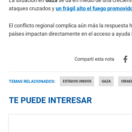
La situación en
Gaza
se da en medio de una crecient
ataques cruzados y
un frágil alto el fuego promovid
El conflicto regional complica aún más la respuesta 
países impactan directamente en el acceso a ayuda b
TEMAS RELACIONADOS:
ESTADOS UNIDOS
GAZA
ISRAE
TE PUEDE INTERESAR