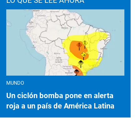
LO QUE SE LEE AHORA
MUNDO
Un ciclón bomba pone en alerta
roja a un país de América Latina