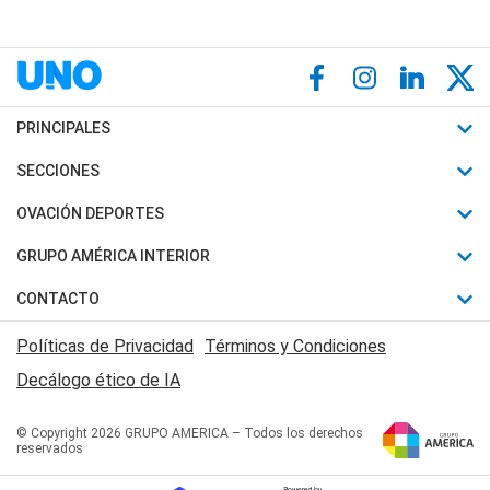
PRINCIPALES
Últimas Noticias
SECCIONES
Política
Horóscopo
OVACIÓN DEPORTES
Sociedad
Motores
Fútbol
GRUPO AMÉRICA INTERIOR
Policiales
Recetas
Mundial
Canal 7 en Vivo
CONTACTO
Judiciales
Trucos caseros
Automovilismo
Radio Nihuil
Acerca de Nosotros
Economia
Políticas de Privacidad
Términos y Condiciones
Series y Películas
Rugby
FM UNA
Contactanos
Decálogo ético de IA
Edictos y Solicitadas
Tenis
Radio Brava
Newsletter
Básquet
© Copyright 2026 GRUPO AMERICA – Todos los derechos
San Juan 8
reservados
Boxeo