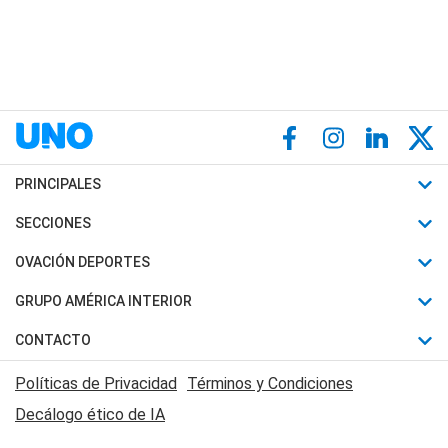
PRINCIPALES
Últimas Noticias
SECCIONES
Política
Horóscopo
OVACIÓN DEPORTES
Sociedad
Motores
Fútbol
GRUPO AMÉRICA INTERIOR
Policiales
Recetas
Mundial
Canal 7 en Vivo
CONTACTO
Judiciales
Trucos caseros
Automovilismo
Radio Nihuil
Acerca de Nosotros
Economia
Políticas de Privacidad
Términos y Condiciones
Series y Películas
Rugby
FM UNA
Contactanos
Decálogo ético de IA
Edictos y Solicitadas
Tenis
Radio Brava
Newsletter