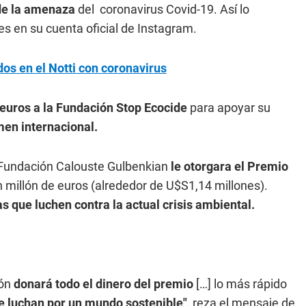
de la amenaza
del coronavirus Covid-19. Así lo
s en su cuenta oficial de Instagram.
os en el Notti con coronavirus
euros a la Fundación Stop Ecocide
para apoyar su
imen internacional.
 Fundación Calouste Gulbenkian
le otorgara el Premio
 millón de euros (alrededor de U$S1,14 millones).
s que luchen contra la actual crisis ambiental.
ión
donará todo el dinero del premio
[…] lo más rápido
e luchan por un mundo sostenible",
reza el mensaje de