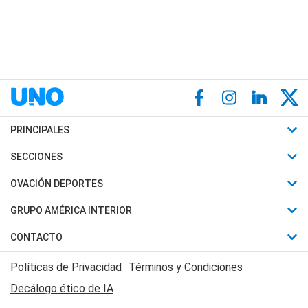
PRINCIPALES
Últimas Noticias
SECCIONES
Política
Horóscopo
OVACIÓN DEPORTES
Sociedad
Motores
Fútbol
GRUPO AMÉRICA INTERIOR
Policiales
Recetas
Mundial
Canal 7 en Vivo
CONTACTO
Judiciales
Trucos caseros
Automovilismo
Radio Nihuil
Acerca de Nosotros
Economia
Políticas de Privacidad
Términos y Condiciones
Series y Películas
Rugby
FM UNA
Contactanos
Decálogo ético de IA
Edictos y Solicitadas
Tenis
Radio Brava
Newsletter