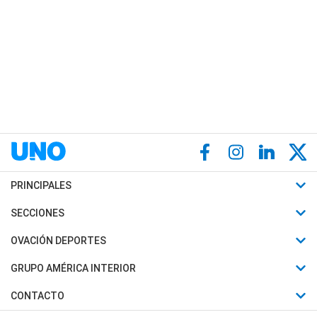
PRINCIPALES
Últimas Noticias
SECCIONES
Política
Horóscopo
OVACIÓN DEPORTES
Sociedad
Motores
Fútbol
GRUPO AMÉRICA INTERIOR
Policiales
Recetas
Mundial
Canal 7 en Vivo
CONTACTO
Judiciales
Trucos caseros
Automovilismo