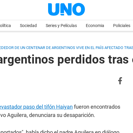
olítica
Sociedad
Series y Películas
Economia
Policiales
EDEDOR DE UN CENTENAR DE ARGENTINOS VIVE EN EL PAÍS AFECTADO TRA
argentinos perdidos tras e
evastador paso del tifón Haiyan
fueron encontrados
vo Aguilera, denunciara su desaparición.
portados", había dicho el padre Aguilera en diálogo