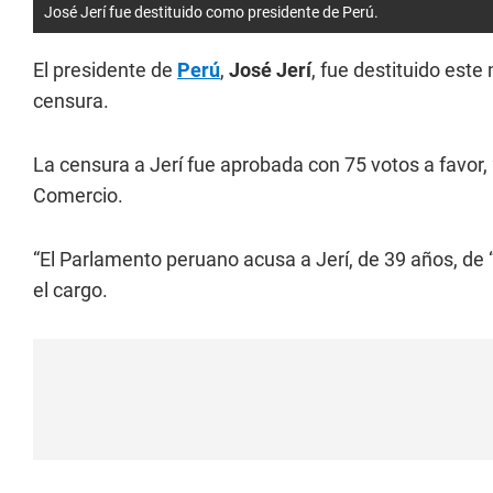
José Jerí fue destituido como presidente de Perú.
El presidente de
Perú
,
José Jerí
, fue destituido est
censura.
La censura a Jerí fue aprobada con 75 votos a favor, 2
Comercio.
“El Parlamento peruano acusa a Jerí, de 39 años, de “
el cargo.