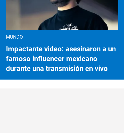
MUNDO
Impactante video: asesinaron a un
famoso influencer mexicano
durante una transmisión en vivo