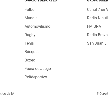
OVACIÓN DEPORTES
GRUPO AMÉR
Fútbol
Canal 7 en 
Mundial
Radio Nihuil
Automovilismo
FM UNA
Rugby
Radio Brava
Tenis
San Juan 8
Básquet
Boxeo
Fuera de Juego
Polideportivo
tico de IA
© Copyr