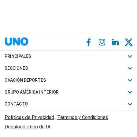
PRINCIPALES
Últimas Noticias
SECCIONES
Política
Horóscopo
OVACIÓN DEPORTES
Sociedad
Motores
Fútbol
GRUPO AMÉRICA INTERIOR
Policiales
Recetas
Mundial
Canal 7 en Vivo
CONTACTO
Judiciales
Trucos caseros
Automovilismo
Radio Nihuil
Acerca de Nosotros
Economia
Políticas de Privacidad
Términos y Condiciones
Series y Películas
Rugby
FM UNA
Contactanos
Decálogo ético de IA
Edictos y Solicitadas
Tenis
Radio Brava
Newsletter