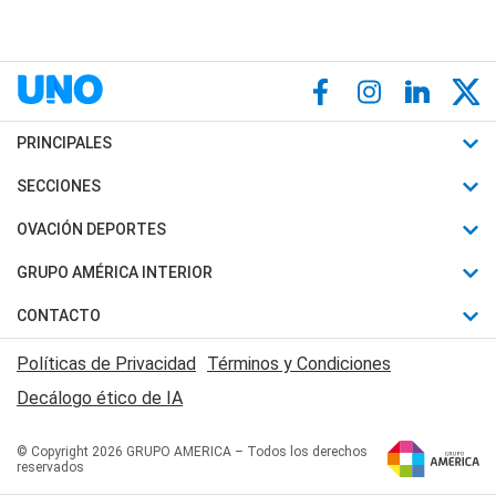
PRINCIPALES
Últimas Noticias
SECCIONES
Política
Horóscopo
OVACIÓN DEPORTES
Sociedad
Motores
Fútbol
GRUPO AMÉRICA INTERIOR
Policiales
Recetas
Mundial
Canal 7 en Vivo
CONTACTO
Judiciales
Trucos caseros
Automovilismo
Radio Nihuil
Acerca de Nosotros
Economia
Políticas de Privacidad
Términos y Condiciones
Series y Películas
Rugby
FM UNA
Contactanos
Decálogo ético de IA
Edictos y Solicitadas
Tenis
Radio Brava
Newsletter
Básquet
© Copyright 2026 GRUPO AMERICA – Todos los derechos
San Juan 8
reservados
Boxeo