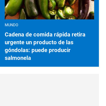
MUNDO
Cadena de comida rápida retira
urgente un producto de las
góndolas: puede producir
salmonela