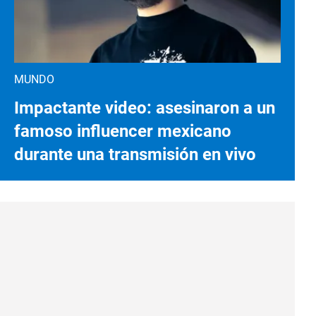
MUNDO
Impactante video: asesinaron a un
famoso influencer mexicano
durante una transmisión en vivo