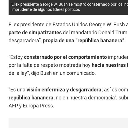
El ex presidente George W. Bush se mostró consternado por los inci
imprudente de algunos líderes políticos
El ex presidente de Estados Unidos George W. Bush af
parte de simpatizantes
del mandatario Donald Trum
desgarradora”,
propia de una “república bananera”.
“Estoy
consternado por el comportamiento
imprudent
por la falta de respeto mostrada hoy
hacia nuestras 
de la ley”, dijo Bush en un comunicado.
“Es una
visión enfermiza y desgarradora;
así es com
república bananera,
no en nuestra democracia”, subr
AFP y Europa Press.