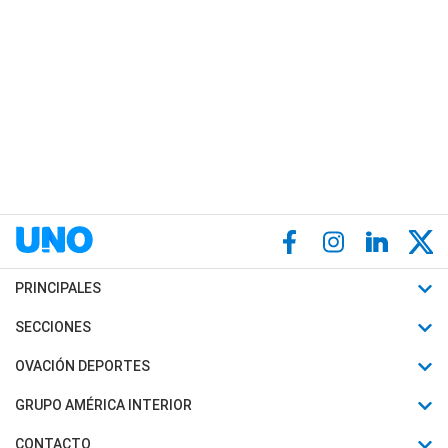
PRINCIPALES
Últimas Noticias
SECCIONES
Política
Horóscopo
OVACIÓN DEPORTES
Sociedad
Motores
Fútbol
GRUPO AMÉRICA INTERIOR
Policiales
Recetas
Mundial
Canal 7 en Vivo
CONTACTO