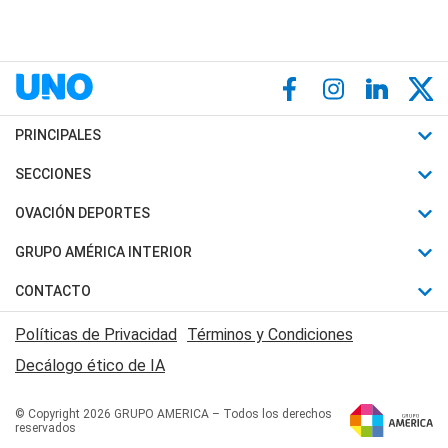
PRINCIPALES
Últimas Noticias
SECCIONES
Política
Horóscopo
OVACIÓN DEPORTES
Sociedad
Motores
Fútbol
GRUPO AMÉRICA INTERIOR
Policiales
Recetas
Mundial
Canal 7 en Vivo
CONTACTO
Judiciales
Trucos caseros
Automovilismo
Radio Nihuil
Acerca de Nosotros
Economia
Políticas de Privacidad
Términos y Condiciones
Series y Películas
Rugby
FM UNA
Contactanos
Decálogo ético de IA
Edictos y Solicitadas
Tenis
Radio Brava
Newsletter
Básquet
© Copyright 2026 GRUPO AMERICA – Todos los derechos
San Juan 8
reservados
Boxeo