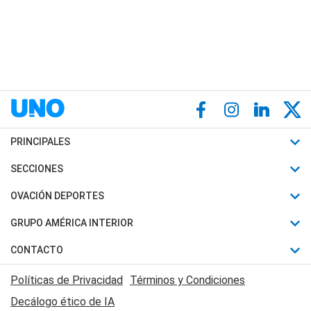
PRINCIPALES
Últimas Noticias
SECCIONES
Política
Horóscopo
OVACIÓN DEPORTES
Sociedad
Motores
Fútbol
GRUPO AMÉRICA INTERIOR
Policiales
Recetas
Mundial
Canal 7 en Vivo
CONTACTO
Judiciales
Trucos caseros
Automovilismo
Radio Nihuil
Acerca de Nosotros
Economia
Políticas de Privacidad
Términos y Condiciones
Series y Películas
Rugby
FM UNA
Contactanos
Decálogo ético de IA
Edictos y Solicitadas