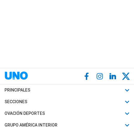
PRINCIPALES
Últimas Noticias
SECCIONES
Política
Horóscopo
OVACIÓN DEPORTES
Sociedad
Motores
Fútbol
GRUPO AMÉRICA INTERIOR
Policiales
Recetas