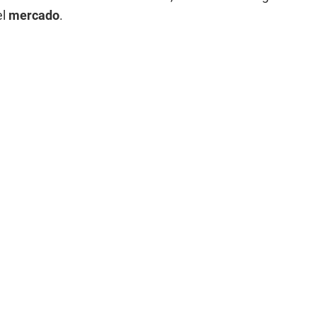
el
mercado
.