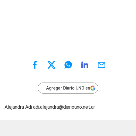
Agregar Diario UNO en
Alejandra Adi
adi.alejandra@diariouno.net.ar