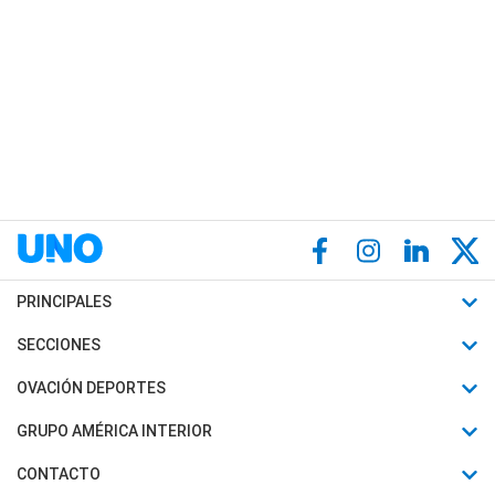
PRINCIPALES
Últimas Noticias
SECCIONES
Política
Horóscopo
OVACIÓN DEPORTES
Sociedad
Motores
Fútbol
GRUPO AMÉRICA INTERIOR
Policiales
Recetas
Mundial
Canal 7 en Vivo
CONTACTO
Judiciales
Trucos caseros