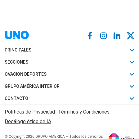
PRINCIPALES
Últimas Noticias
SECCIONES
Política
Horóscopo
OVACIÓN DEPORTES
Sociedad
Motores
Fútbol
GRUPO AMÉRICA INTERIOR
Policiales
Recetas
Mundial
Canal 7 en Vivo
CONTACTO
Judiciales
Trucos caseros
Automovilismo
Radio Nihuil
Acerca de Nosotros
Economia
Políticas de Privacidad
Términos y Condiciones
Series y Películas
Rugby
FM UNA
Contactanos
Decálogo ético de IA
Edictos y Solicitadas
Tenis
Radio Brava
Newsletter
Básquet
© Copyright 2026 GRUPO AMERICA – Todos los derechos
San Juan 8