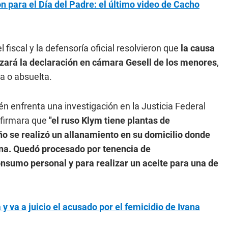
n para el Día del Padre: el último video de Cacho
fiscal y la defensoría oficial resolvieron que
la causa
lizará la declaración en cámara Gesell de los menores
,
a o absuelta.
én enfrenta una investigación en la Justicia Federal
afirmara que
"el ruso Klym tiene plantas de
ño se realizó un allanamiento en su domicilio donde
ína. Quedó procesado por tenencia de
onsumo personal y para realizar un aceite para una de
 y va a juicio el acusado por el femicidio de Ivana