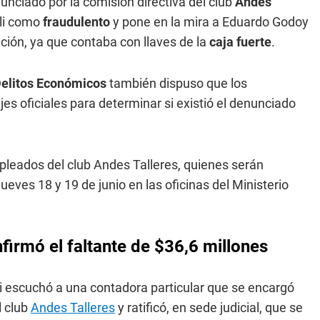
unciado por la comisión directiva del club
Andes
li como
fraudulento
y pone en la mira a Eduardo Godoy
tución, ya que contaba con llaves de la
caja fuerte
.
Delitos Económicos
también dispuso que los
es oficiales para determinar si existió el denunciado
pleados del club Andes Talleres, quienes serán
ueves 18 y 19 de junio en las oficinas del Ministerio
firmó el faltante de $36,6 millones
heli escuchó a una contadora particular que se encargó
l club
Andes Talleres
y ratificó, en sede judicial, que se