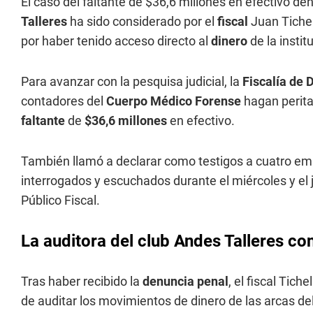
El caso del faltante de $36,6 millones en efectivo den
Talleres
ha sido considerado por el
fiscal
Juan Tiche
por haber tenido acceso directo al
dinero
de la insti
Para avanzar con la pesquisa judicial, la
Fiscalía de 
contadores del
Cuerpo Médico Forense
hagan peritaj
faltante
de
$36,6 millones
en efectivo.
También llamó a declarar como testigos a cuatro em
interrogados y escuchados durante el miércoles y el j
Público Fiscal.
La auditora del club Andes Talleres con
Tras haber recibido la
denuncia penal
, el fiscal Tic
de auditar los movimientos de dinero de las arcas de