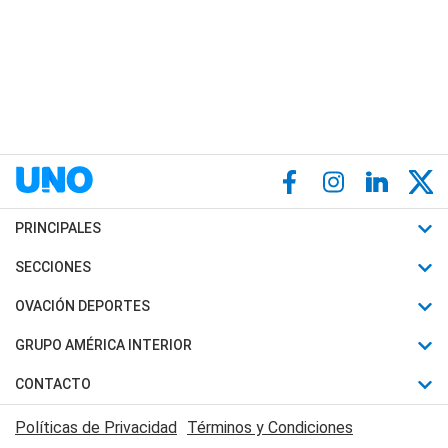
PRINCIPALES
Últimas Noticias
SECCIONES
Política
Horóscopo
OVACIÓN DEPORTES
Sociedad
Motores
Fútbol
GRUPO AMÉRICA INTERIOR
Policiales
Recetas
Mundial
Canal 7 en Vivo
CONTACTO
Judiciales
Trucos caseros
Automovilismo
Radio Nihuil
Acerca de Nosotros
Economia
Políticas de Privacidad
Términos y Condiciones
Series y Películas
Rugby
FM UNA