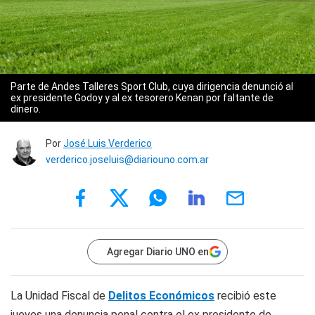
Parte de Andes Talleres Sport Club, cuya dirigencia denunció al
ex presidente Godoy y al ex tesorero Kenan por faltante de
dinero.
Por
José Luis Verderico
verderico.joseluis@diariouno.com.ar
Agregar Diario UNO en
La Unidad Fiscal de
Delitos Económicos
recibió este
jueves una denuncia penal contra el ex presidente de