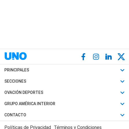
PRINCIPALES
Últimas Noticias
SECCIONES
Política
Horóscopo
OVACIÓN DEPORTES
Sociedad
Motores
Fútbol
GRUPO AMÉRICA INTERIOR
Policiales
Recetas
Mundial
Canal 7 en Vivo
CONTACTO
Judiciales
Trucos caseros
Automovilismo
Radio Nihuil
Acerca de Nosotros
Economia
Políticas de Privacidad
Términos y Condiciones