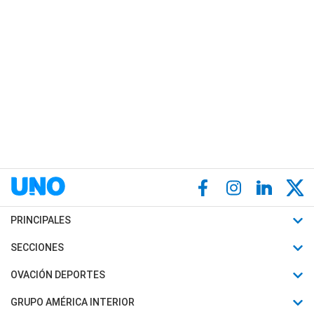
PRINCIPALES
Últimas Noticias
SECCIONES
Política
Horóscopo
OVACIÓN DEPORTES
Sociedad
Motores
Fútbol
GRUPO AMÉRICA INTERIOR