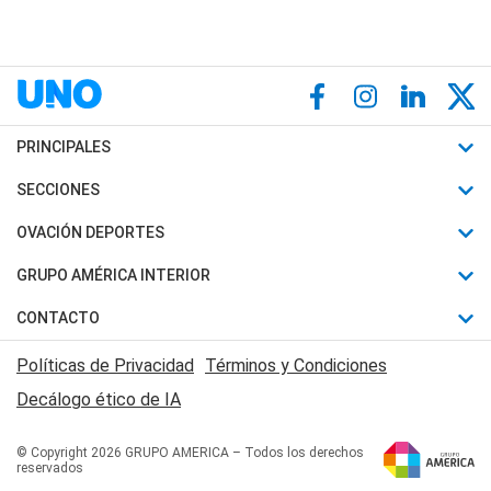
PRINCIPALES
Últimas Noticias
SECCIONES
Política
Horóscopo
OVACIÓN DEPORTES
Sociedad
Motores
Fútbol
GRUPO AMÉRICA INTERIOR
Policiales
Recetas
Mundial
Canal 7 en Vivo
CONTACTO
Judiciales
Trucos caseros
Automovilismo
Radio Nihuil
Acerca de Nosotros
Economia
Políticas de Privacidad
Términos y Condiciones
Series y Películas
Rugby
FM UNA
Contactanos
Decálogo ético de IA
Edictos y Solicitadas
Tenis
Radio Brava
Newsletter
Básquet
© Copyright 2026 GRUPO AMERICA – Todos los derechos
San Juan 8
reservados
Boxeo