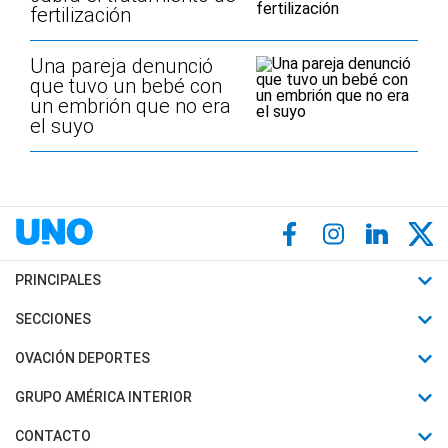
fertilización
Una pareja denunció
que tuvo un bebé con
un embrión que no era
el suyo
PRINCIPALES
Últimas Noticias
SECCIONES
Política
Horóscopo
OVACIÓN DEPORTES
Sociedad
Motores
Fútbol
GRUPO AMÉRICA INTERIOR
Policiales
Recetas
Mundial
Canal 7 en Vivo
CONTACTO
Judiciales