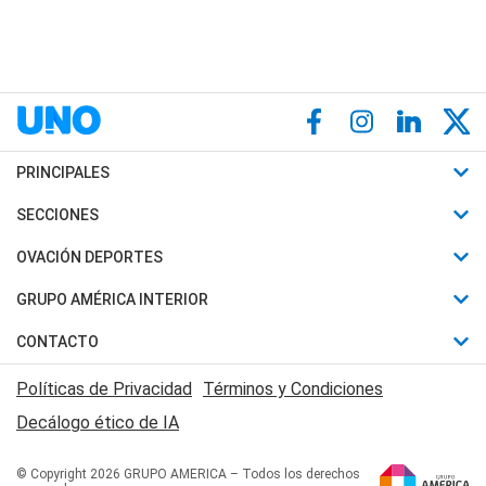
PRINCIPALES
Últimas Noticias
SECCIONES
Política
Horóscopo
OVACIÓN DEPORTES
Sociedad
Motores
Fútbol
GRUPO AMÉRICA INTERIOR
Policiales
Recetas
Mundial
Canal 7 en Vivo
CONTACTO
Judiciales
Trucos caseros
Automovilismo
Radio Nihuil
Acerca de Nosotros
Economia
Políticas de Privacidad
Términos y Condiciones
Series y Películas
Rugby
FM UNA
Contactanos
Decálogo ético de IA
Edictos y Solicitadas
Tenis
Radio Brava
Newsletter
Básquet
© Copyright 2026 GRUPO AMERICA – Todos los derechos
San Juan 8