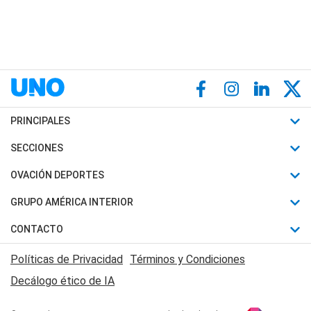
PRINCIPALES
Últimas Noticias
SECCIONES
Política
Horóscopo
OVACIÓN DEPORTES
Sociedad
Motores
Fútbol
GRUPO AMÉRICA INTERIOR
Policiales
Recetas
Mundial
Canal 7 en Vivo
CONTACTO
Judiciales
Trucos caseros
Automovilismo
Radio Nihuil
Acerca de Nosotros
Economia
Políticas de Privacidad
Términos y Condiciones
Series y Películas
Rugby
FM UNA
Contactanos
Decálogo ético de IA
Edictos y Solicitadas
Tenis
Radio Brava
Newsletter