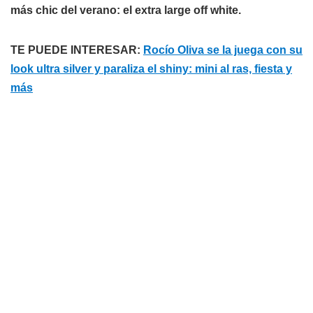
más chic del verano: el extra large off white.
TE PUEDE INTERESAR:
Rocío Oliva se la juega con su
look ultra silver y paraliza el shiny: mini al ras, fiesta y
más