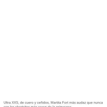
Ultra XXS, de cuero y ceñidos, Martita Fort más audaz que nunca
con los shortcitos más sexys de la primavera.