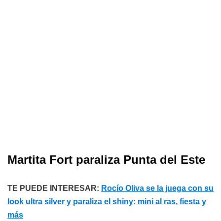
Martita Fort paraliza Punta del Este
TE PUEDE INTERESAR:
Rocío Oliva se la juega con su
look ultra silver y paraliza el shiny: mini al ras, fiesta y
más