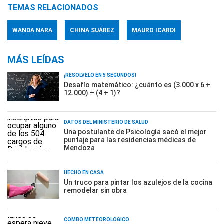
TEMAS RELACIONADOS
WANDA NARA
CHINA SUÁREZ
MAURO ICARDI
MÁS LEÍDAS
¡RESOLVELO EN 5 SEGUNDOS!
Desafío matemático: ¿cuánto es (3.000 x 6 +
12.000) ÷ (4 + 1)?
DATOS DEL MINISTERIO DE SALUD
Una postulante de Psicología sacó el mejor
puntaje para las residencias médicas de
Mendoza
HECHO EN CASA
Un truco para pintar los azulejos de la cocina
remodelar sin obra
COMBO METEOROLÓGICO