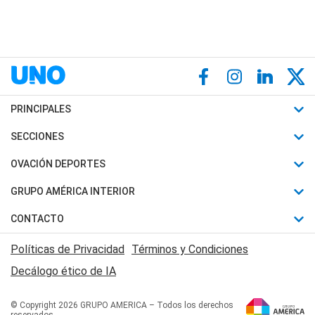
PRINCIPALES
Últimas Noticias
SECCIONES
Política
Horóscopo
OVACIÓN DEPORTES
Sociedad
Motores
Fútbol
GRUPO AMÉRICA INTERIOR
Policiales
Recetas
Mundial
Canal 7 en Vivo
CONTACTO
Judiciales
Trucos caseros
Automovilismo
Radio Nihuil
Acerca de Nosotros
Economia
Políticas de Privacidad
Términos y Condiciones
Series y Películas
Rugby
FM UNA
Contactanos
Decálogo ético de IA
Edictos y Solicitadas
Tenis
Radio Brava
Newsletter
Básquet
© Copyright 2026 GRUPO AMERICA – Todos los derechos
San Juan 8
reservados