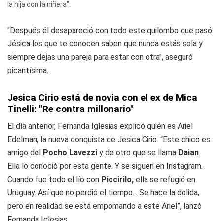
la hija con la niñera".
"Después él desapareció con todo este quilombo que pasó.
Jésica los que te conocen saben que nunca estás sola y
siempre dejas una pareja para estar con otra", aseguró
picantísima.
Jesica Cirio está de novia con el ex de Mica
Tinelli: "Re contra millonario"
El día anterior, Fernanda Iglesias explicó quién es Ariel
Edelman, la nueva conquista de Jesica Cirio. “Este chico es
amigo del
Pocho Lavezzi
y de otro que se llama
Daian
.
Ella lo conoció por esta gente. Y se siguen en Instagram.
Cuando fue todo el lío con
Piccirilo,
ella se refugió en
Uruguay. Así que no perdió el tiempo... Se hace la dolida,
pero en realidad se está empomando a este Ariel”, lanzó
Fernanda Iglesias.