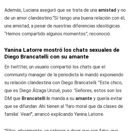
Además, Luciana aseguró que se trata de una
amistad
y no
de un amor clandestino.“Sí tengo una buena relación con él,
una amistad, a pesar de nuestras diferencias ideológicas.
“Hemos compartido algunos momentos”, reconoció.
Yanina Latorre mostró los chats sexuales de
Diego Brancatelli con su amante
En twittter, un usuario compartió los chats que el
community manager de la periodista le mandó exponiendo
su relación clandestina con Diego Brancatelli. "Este chico,
que es Diego Álzaga Unzué, puso: 'Señores, estos son los
DM que
Brancatelli l
e manda a su
amante
y quería evitar
que se difundan. Ahí tienen al 'faro moral que da clases de
familia'. Vean'", arrancó explicando Yanina Latorre.
"Ellos, obviamente, ya salieron a decir que son fake, que