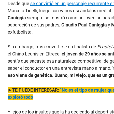
Desde que
se convirtió en un personaje recurrente e
Marcelo Tinelli, luego con varios escándalos mediátic
Caniggia
siempre se mostró como un joven adinerado y
separación de sus padres,
Claudio Paul Caniggia
y
M
exfutbolista.
Sin embargo, tras convertirse en finalista de
El hotel
el Chino Leunis en Eltrece,
el joven de 29 años se an
sentís que sacaste esa naturaleza competitiva, de ga
saber el conductor en una entrevista mano a mano. Y 
eso viene de genética. Bueno, mi viejo, que es un g
►TE PUEDE INTERESAR:
"No es el tipo de mujer qu
explotó todo
Y lejos de los insultos que la ha dedicado al deportis