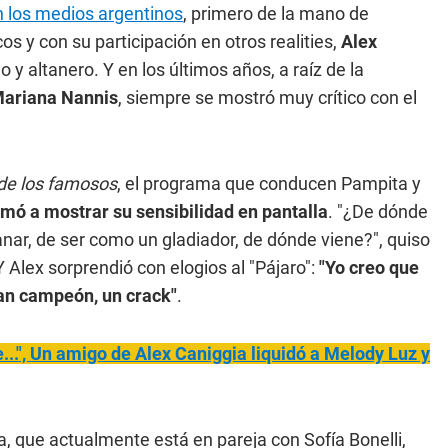
n los medios argentinos
, primero de la mano de
os y con su participación en otros realities,
Alex
 altanero. Y en los últimos años, a raíz de la
ariana Nannis
, siempre se mostró muy crítico con el
 de los famosos
, el programa que conducen Pampita y
imó a mostrar su sensibilidad en pantalla
. "¿De dónde
nar, de ser como un gladiador, de dónde viene?", quiso
Alex sorprendió con elogios al "Pájaro":
"Yo creo que
ran campeón, un crack"
.
e...", Un amigo de Alex Caniggia liquidó a Melody Luz y
ta, que actualmente está en pareja con Sofía Bonelli,