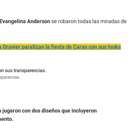
 Evangelina Anderson
se robaron todas las miradas de
 Gravier paralizan la fiesta de Caras con sus looks
sparencias.
a jugaron con dos diseños que incluyeron
mento.