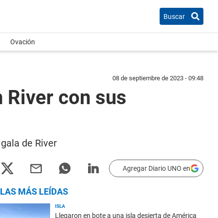
Buscar
Ovación
08 de septiembre de 2023 - 09:48
n River con sus
gala de River
Agregar Diario UNO en
LAS MÁS LEÍDAS
ISLA
Llegaron en bote a una isla desierta de América