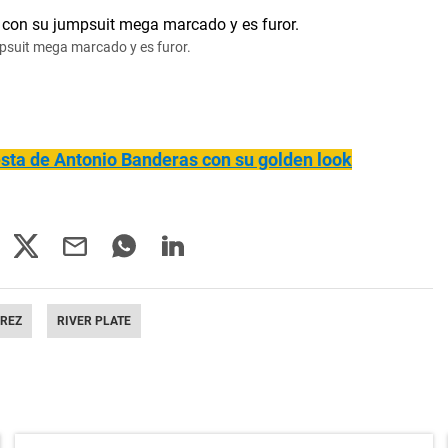
mpsuit mega marcado y es furor.
esta de Antonio Banderas con su golden look
ÁREZ
RIVER PLATE