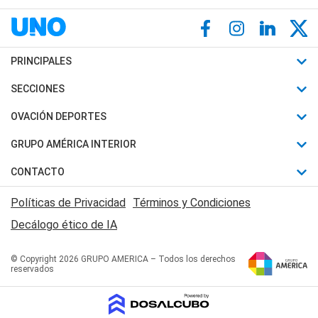
PRINCIPALES
Últimas Noticias
SECCIONES
Política
Horóscopo
OVACIÓN DEPORTES
Sociedad
Motores
Fútbol
GRUPO AMÉRICA INTERIOR
Policiales
Recetas
Mundial
Canal 7 en Vivo
CONTACTO
Judiciales
Trucos caseros
Automovilismo
Radio Nihuil
Acerca de Nosotros
Economia
Políticas de Privacidad
Términos y Condiciones
Series y Películas
Rugby
FM UNA
Contactanos
Decálogo ético de IA
Edictos y Solicitadas
Tenis
Radio Brava
Newsletter
Básquet
© Copyright 2026 GRUPO AMERICA – Todos los derechos
San Juan 8
reservados
Boxeo
Fuera de Juego