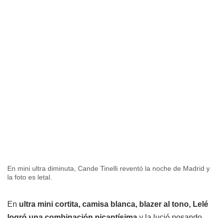
En mini ultra diminuta, Cande Tinelli reventó la noche de Madrid y
la foto es letal.
En
ultra mini cortita, camisa blanca, blazer al tono, Lelé
logró una combinación picantísima
y la lució posando