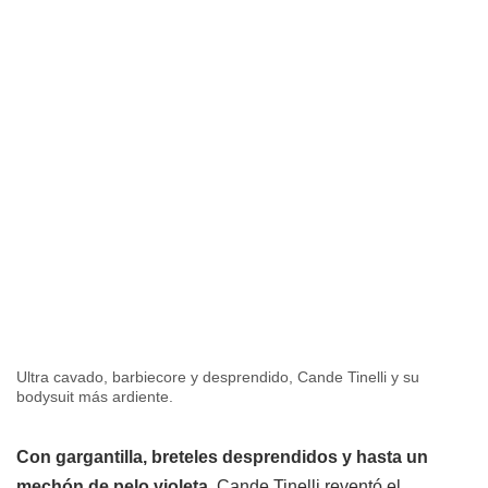
Ultra cavado, barbiecore y desprendido, Cande Tinelli y su
bodysuit más ardiente.
Con gargantilla, breteles desprendidos y hasta un
mechón de pelo violeta
, Cande Tinelli reventó el